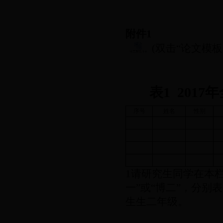
附件
1
(
双击“论文模板
表
1 2017
年
序号
姓名
性别
1
请研究生同学在本
一”或“博二”，分别
生生二年级。