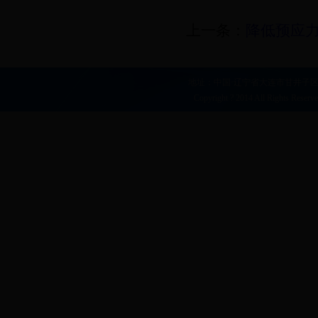
上一条：
降低预应
地址：中国·辽宁省大连市甘井子区凌工路2
Copyright ? 2014 All Right