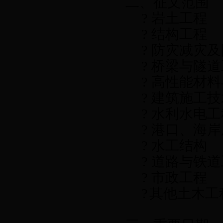
二、征文范围
?
岩土工程
?
结构工程
?
防灾减灾及
?
桥梁与隧道
?
高性能材料
?
建筑施工技
?
水利水电工
?
港口、海岸
?
水工结构
?
道路与铁道
?
市政工程
?
其他土木工