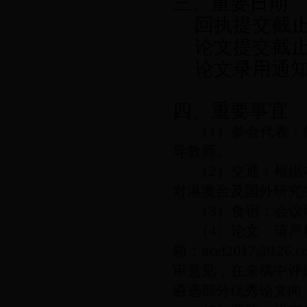
三
、
重要日期
回执提交截
论文提交截
论文录用通
四
、
重要事宜
（
1
）参会代表：
导教师
。
（
2
）交通：根据
对港澳台及国外研究
（
3
）食宿：会议
（
4
）论文：
请严
箱：
ncef2017@126.c
审意见，在来稿中评
遴选部分优秀论文向