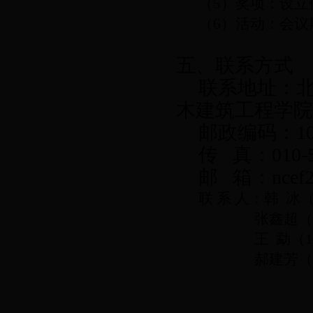
（
5
）奖项：设立
（
6
）活动：会议
五、联系方式
联系地址：
木建筑工程学院
邮政编码：
1
传
真：
010-
邮
箱：
ncef
联
系
人：韩
冰
张鑫超（
王
勐（
1
郝建芳（