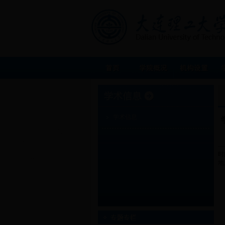
学术信息
学
时
地