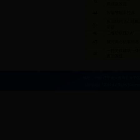
43
降膜蒸发器
44
智能节能温控器
预制结构节点耗能
45
尼器
46
二维加载压力机
47
鼓式离心机集料器
一种光伏建筑一体
48
遮阳系统
地址：中国·辽宁省大连市甘井子区凌工路2
Copyright ? 2014 All Right