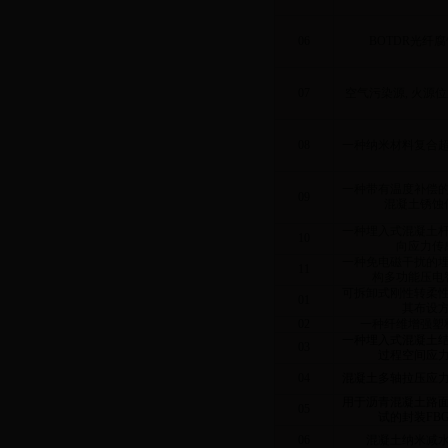
06
BOTDR
光纤腐
07
空气污染源
,
火源位
08
一种纳米材料复合
一种带有温度补偿
09
混凝土锈蚀
一种埋入式混凝土
10
向应力传
一种免电磁干扰的
11
构多功能压电
可拆卸式刚性转柔
01
其布设
02
一种纤维增强塑
一种埋入式混凝土
03
过程空间应
04
混凝土多轴拉压应
用于沥青混凝土路
05
试的封装
FB
06
混凝土纳米减