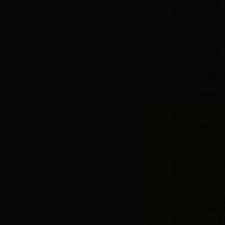
01
器
具有电磁波吸收功
02
料及其制
一种能够适应各种
03
拱架
一种用于改造小型
04
置
一种控制固体碳化
05
的方
06
一种船桥碰撞防
07
一种桥梁防船撞
08
分布开裂式无
一种提高随机损伤
01
监测结果准确性的
斜拉索定期检测的
02
统及其方法
悬索桥及拱桥吊杆
03
损伤定位系统及其
壁挂式开式循环太
04
热器智能运行控制
05
一种结构力学实验
多种结构体系、多
06
静力、动力试验模
多种结构体系、多
07