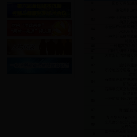
01
面积可调型翅
02
碳化养护加
一种用于桩锚支护
03
构及其实
非金属纤维编织网
04
水泥基复
一种光纤光栅增减
05
封装方
06
一种超高强砂浆
07
闭环毛细管太阳
内置滑动洁净器反
01
器
02
旋转四通
寒冷地区冷暖浴一
03
装置
石墨填充真空玻璃
04
阳能集
石墨填充真空玻璃
05
阳能集
一种扩底预应力锥
06
方法
07
硫铝酸锶钙
08
复合型形状记忆合
全尺度分布式与局
09
光纤传感
基于光纤布里渊全
10
力损失监