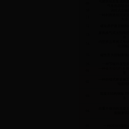
与建筑墙面集成的
09
气集热器组合
10
涡轮式立轴
一种利用造纸污泥
11
方法
12
碳化养护废弃物制
新风换气式太阳能
13
块
内壁挤压摩擦式形
14
转消能
15
磁性开关控制落锤
16
一种节能环保型
一种全方位
GPS
多
01
置
一种自锚式桥梁施
02
锚固结
混凝土结构钢板
-F
03
法
自重不做功的混凝
04
裂能测试
05
一种
DDMS
深吃