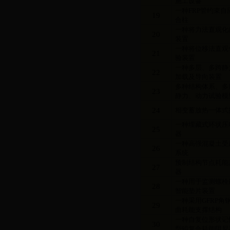
施工设备
一种
FRP
管约束自
19
合柱
一种将力法直观化
20
装置
一种将位移法直观
21
验装置
一种多层、多跨静
22
加载及导向装置
多种结构体系、多
23
静力、动力试验模
24
相变蓄放热一体式
一种埋藏式环状压
25
器
一种高强混凝土受
26
系统
预制结构节点耗能
27
器
一种用于监测螺栓
28
智能垫片装置
一种采用
GFRP
角
29
曲耗能支撑结构
一种自复位形状记
30
型铅复合耗能阻尼