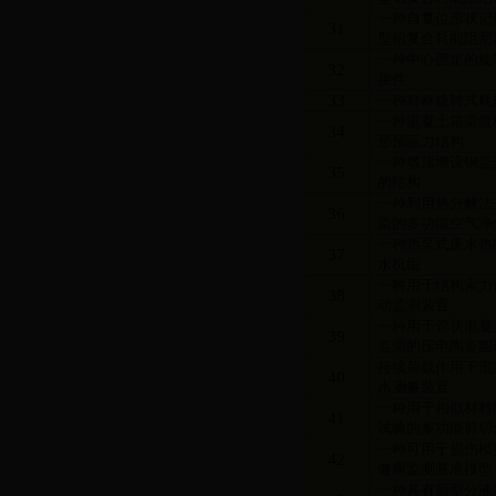
一种自复位形状记
31
型铅复合耗能阻尼
一种中心固定的旋
32
接件
33
一种对称旋转式耗
一种混凝土箱梁腹
34
形预应力结构
一种墩顶增设钢盖
35
的结构
一种利用热分解法
36
染的多功能空气净
一种热泵式废水热
37
水机组
一种用于结构索力
38
动监测装置
一种用于管状混凝
39
监测的压电陶瓷圆
持续荷载作用下混
40
水测量装置
一种用于相似材料
41
试验的多功能剪切
一种可用于损伤模
42
健康监测基准模型
一种具有新型分液