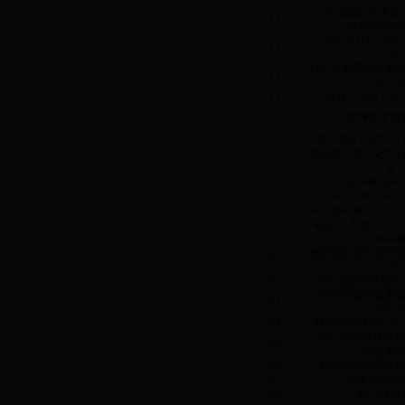
一种增敏的非本征
11
传感器的制
一种非本征
F-P
光纤
12
方法
FRP
布加固试验用
13
及方
14
碰撞式形状记忆
15
粘弹性多维
16
混合型形状记忆合
螺旋桨式形状记忆
17
器
18
开式循环集成式
19
BOTDR
光纤冲
20
开式循环集成式污
磁流变
-
形状记忆合
21
隔振
形状记忆合金自复
01
器
02
闭环毛细管平板式
一种水泥基导电复
03
作方
04
蜂窝式形状记忆合
一种
GPS
信号接收
05
合监测
06
粉煤灰高效活化
07
绞龙式污水
08
一种三维隔