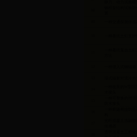
静力、动力试验模
钢框架结构试验防
08
置
09
一种交通探测传感
10
一种基坑土钉支护
一种基坑复合土钉
11
方法
12
一种埋入式钢锚箱
13
湿式辐射对流冷热
一种改良的
W
型沉
14
水接头
一种可替换的增强
15
防水接头
一种桥隧相连防坠
16
构
光纤混凝土冻融膨
17
传感器
透明混凝土工程化
18