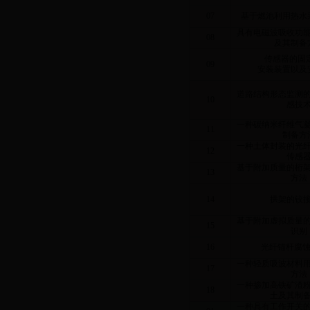
07
基于燃池利用热水
具有电磁波吸收功
08
及其制备
传感器的固
09
安装装置以及
道路结构形态监测
10
感技
一种碳纳米纤维气
11
制备方
一种土体封装的光
12
传感
基于附加质量的桁
13
方法
14
拱架的铰
基于附加虚拟质量
15
识别
16
光纤锚杆腐
一种轻质吸波材料
17
方法
一种掺加高铁矿渣
18
土及其制
一种具有工作开关