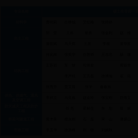
专业名称
硕士生导师一
材料学
曹明莉
任铮钺
艾红梅
张婷婷
郭 莹
王栋
黎勇
张金利
赵 维
岩土工程
唐世斌
马天辉
王胤
李根
裴华富
何化南
张英华
任慧韬
王吉忠
杨 微
王苏岩
车 轶
司炳君
黄丽华
结构工程
李芦钰
王言磊
徐博瀚
崔 瑶
张秀芳
贾艾晨
张学
曲春旭
供热
、供燃气、通风
李祥立
马良栋
赵金玲
张宝刚
舒海文
及空调工程
防灾减灾工程及防护
任 亮
霍林生
朱 彤
徐 斌
工程
桥梁与隧道工程
黄才良
檀永刚
石 磊
宋 山
潘盛山
市政工程
李玉华
徐洪峰
刘 锴
刘婉秋