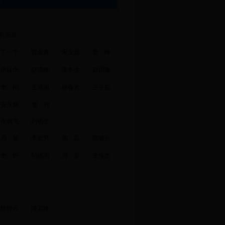
孔宪京
丁一宁
贾金青
宋玉普
姜 峰
伊廷华
赵雪峰
李冬生
赵国藩
李 刚
王清湘
柳春光
王子茹
安永辉
董 伟
张腾飞
刘明生
周 智
李宏男
周 晶
陈健云
李 昕
邹德高
冯 新
李俊杰
陈静云
潘宝峰