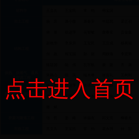
材料学
王立久
王宝民
常 钧
韩宝国
岩土工程
杨 庆
唐小微
唐春安
年廷凯
梁正召
林 皋
欧进萍
吴智敏
唐春安
贡金鑫
赵艳华
李东升
王宝民
王立成
杨有福
结构工程
何 政
韩宝国
孙 丽
周静海
李宏男
陈廷国
陆 伟
孔宇航
唐 建
齐 康
供热
、供燃气、通风
朱颖心
陈 滨
端木琳
张吉礼
王树刚
及空调工程
点击进入首页
林 皋
欧进萍
肖诗云
李 钢
伊廷华
防灾减灾工程及防护
李东升
王国新
迟世春
柳春光
刘 君
工程
滕 斌
桥梁与隧道工程
张 哲
姜 峰
许福友
邱文亮
柳春光
市政工程
王立久
王宝民
常 钧
袁永博
钟 阳