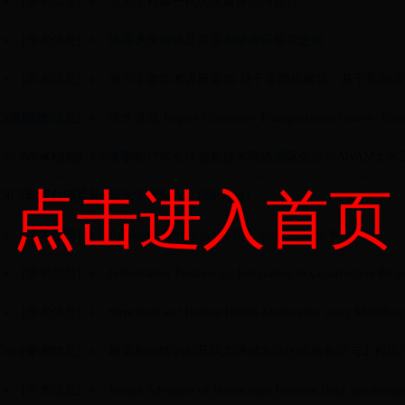
[学术信息]
土木工程新一代的抗震评估与设计
[学术信息]
地震诱发滑坡及其灾害链效应相关进展
[学术信息]
海天学者学术讲座通知-趋于零能耗建筑：基于新能
能效提升
[学术信息]
学术讲座-Inspire University Transportation Center- Towa
and Preservation of Bridges
[学术信息]
关于2017年全球创新技术网络国际会议与AWAM土木工
点击进入首页
AICCE'17）的通知
[学术信息]
海天学者报告（FRP方向）
[学术信息]
Academic Career in the U.S. and Proposal Writing
[学术信息]
Information Technology Integration in Construction Proje
[学术信息]
Structural and Human Health Monitoring using Multifunct
Tomography
[学术信息]
桥梁影响线识别及状态评估方法的试验验证与工程应
[学术信息]
Recent Advances of Interactions between fluid and marin