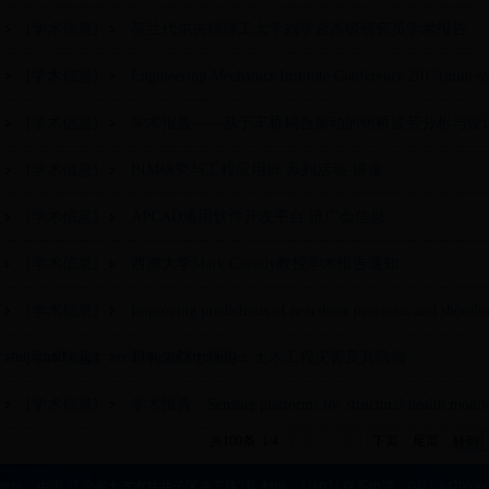
[学术信息]
荷兰代尔夫特理工大学刘学岩高级研究员学术报告
[学术信息]
Engineering Mechanics Institute Conference 2017(m
[学术信息]
学术报告——基于车桥耦合振动的钢桥疲劳分析与设
[学术信息]
BIM研究与工程应用班 系列活动-讲座
[学术信息]
APCAD通用软件开发平台 推广会信息
[学术信息]
西澳大学Mark Cassidy教授学术报告通知
[学术信息]
Improving predictions of nearshore processes and shoreli
natural and engineered coastal structures
[学术信息]
谢礼立院士报告：土木工程灾害及其防御
[学术信息]
学术报告：Sensing platforms for structural health monit
共100条 1/4
首页
上页
下页
尾页
地址：中国·辽宁省大连市甘井子区凌工路2号 邮编：116024 联系电话：0411-8470636